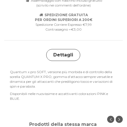
Assemblaggio con nastrino incluso gratuito
(scrivilo nei commenti dell'ordine)
SPEDIZIONE GRATUITA
PER ORDINI SUPERIORI A 200€
Spedizione Corriere Espresso €7,99
Contrassegno +€3,00
Dettagli
Quantum x pro SOFT, versione più morbida e di controllo della
sorella QUANTUM X PRO, gomma d'attacco sempre versatile e
dinamica per gli attaccanti che prediligono tocco e variazioni di
spin e parabola.
Disponibili nelle nuovissime e accattivanti colorazioni PINK e
BLUE.
Prodotti della stessa marca