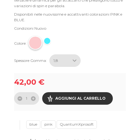
versatile e dinamica per gli attaccanti che prediligono tocco e
variazioni di spin e parabola.
Disponibili nelle nuovissime e accattivanti colorazioni PINK e
BLUE.
Condizioni
Nuovo
Colore:
Spessore Gomma:
42,00 €
AGGIUNGI AL CARRELLO
blue
pink
QuantumXprosoft