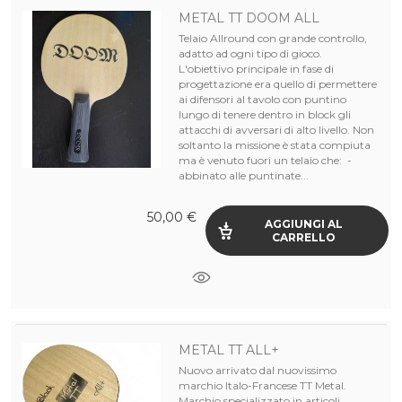
METAL TT DOOM ALL
Telaio Allround con grande controllo,
adatto ad ogni tipo di gioco.
L'obiettivo principale in fase di
progettazione era quello di permettere
ai difensori al tavolo con puntino
lungo di tenere dentro in block gli
attacchi di avversari di alto livello. Non
soltanto la missione è stata compiuta
ma è venuto fuori un telaio che: -
abbinato alle puntinate...
50,00 €
AGGIUNGI AL
CARRELLO
METAL TT ALL+
Nuovo arrivato dal nuovissimo
marchio Italo-Francese TT Metal.
Marchio specializzato in articoli