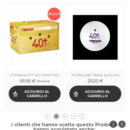
-10,00 €
72 Palline 3*** 40+ SYNTT NG
72 PALLINE Tibhar Syntt NG
72 1 star
69,90 €
25,00 €
79,90 €
AGGIUNGI AL
AGGIUNGI AL
CARRELLO
CARRELLO
I clienti che hanno scelto questo Prodotto
hanno acquistato anche: