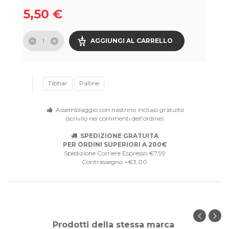
5,50 €
AGGIUNGI AL CARRELLO
Tibhar
Palline
Assemblaggio con nastrino incluso gratuito
(scrivilo nei commenti dell'ordine)
SPEDIZIONE GRATUITA
PER ORDINI SUPERIORI A 200€
Spedizione Corriere Espresso €7,99
Contrassegno +€3,00
Prodotti della stessa marca