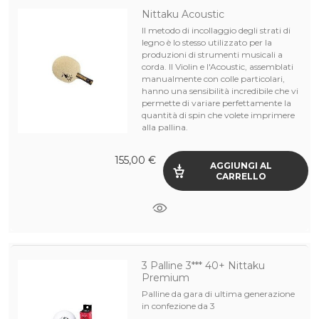
Nittaku Acoustic
Il metodo di incollaggio degli strati di
legno è lo stesso utilizzato per la
produzioni di strumenti musicali a
corda. Il Violin e l'Acoustic, assemblati
manualmente con colle particolari,
hanno una sensibilità incredibile che vi
permette di variare perfettamente la
quantità di spin che volete imprimere
alla pallina.
155,00 €
AGGIUNGI AL
CARRELLO
3 Palline 3*** 40+ Nittaku
Premium
Palline da gara di ultima generazione
in confezione da 3