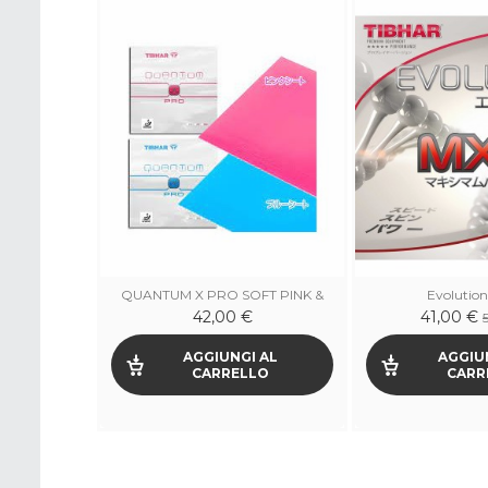
-15,00 €
ON POWER
QUANTUM X PRO SOFT PINK &
Evolutio
BLUE
42,00 €
41,00 €
90 €
 AL
AGGIUNGI AL
AGGIU
LO
CARRELLO
CARR