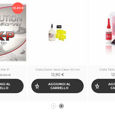
-12,00 €
n MX-P
Colla Donic Vario Clean 90 ml
Colla Tibh
12,90 €
12
53,00 €
NGI AL
AGGIUNGI AL
AGG
ELLO
CARRELLO
CA