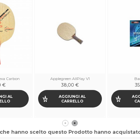
exa Carbon
Applegreen AllPlay V1
Ba
0 €
38,00 €
35
NGI AL
AGGIUNGI AL
AGG
ELLO
CARRELLO
CA
ti che hanno scelto questo Prodotto hanno acquistat