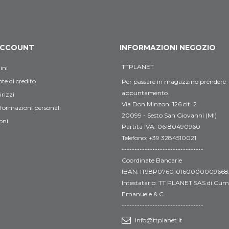
 ACCOUNT
INFORMAZIONI NEGOZIO
TTPLANET
ini
te di credito
Per passare in magazzino prendere
appuntamento.
irizzi
Via Don Minzoni 126 cit. 2
nformazioni personali
20099 - Sesto San Giovanni (MI)
oni
Partita IVA: 06180490960
Telefono: +39 3284510021
--------------------------------
Coordinate Bancarie
IBAN: IT98P076010160000009668
Intestatario: TT PLANET SAS di Cumi
Emanuele & C.
--------------------------------
info@ttplanet.it