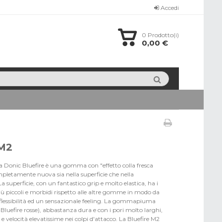
Accedi
0
Prodotto(i)
0,00 €
 M2
La Donic Bluefire è una gomma con "effetto colla fresca
pletamente nuova sia nella superficie che nella
uperficie, con un fantastico grip e molto elastica, ha i
iù piccoli e morbidi rispetto alle altre gomme in modo da
flessibilità ed un sensazionale feeling. La gommapiuma
 Bluefire rosse), abbastanza dura e con i pori molto larghi,
e velocità elevatissime nei colpi d'attacco. La Bluefire M2