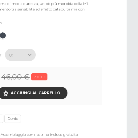
a di media durezza, un pò più morbida della M1.
ento tra sensibilità ed effetto catapulta ma con
.
o
a:
46,00 €
-7,00 €
AGGIUNGI AL CARRELLO
e
Donic
Assemblaggio con nastrino incluso gratuito