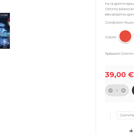
ha la gommapium
Ottimo bilanciam
elevatissimo spin
Condizioni
Nuov
Colore:
Spessore Gomm
39,00 €
Gomm