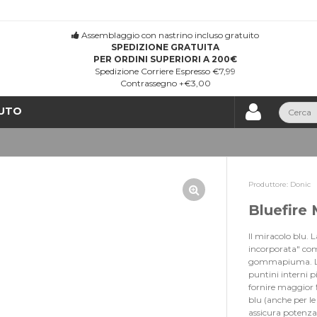
Assemblaggio con nastrino incluso gratuito
SPEDIZIONE GRATUITA
PER ORDINI SUPERIORI A 200€
Spedizione Corriere Espresso €7,99
Contrassegno +€3,00
UTO
Produttore:
Donic
Bluefire
Il miracolo blu. 
incorporata" com
gommapiuma. La s
puntini interni p
fornire maggior 
blu (anche per le
assicura potenza 