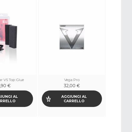
TIB
53
ar VS Top Glue
Vega Pro
,90 €
32,00 €
IUNGI AL
AGGIUNGI AL
RRELLO
CARRELLO