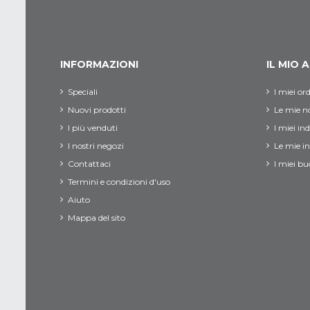
INFORMAZIONI
IL MIO
Speciali
I miei ord
Nuovi prodotti
Le mie no
I più venduti
I miei ind
I nostri negozi
Le mie i
Contattaci
I miei bu
Termini e condizioni d'uso
Aiuto
Mappa del sito