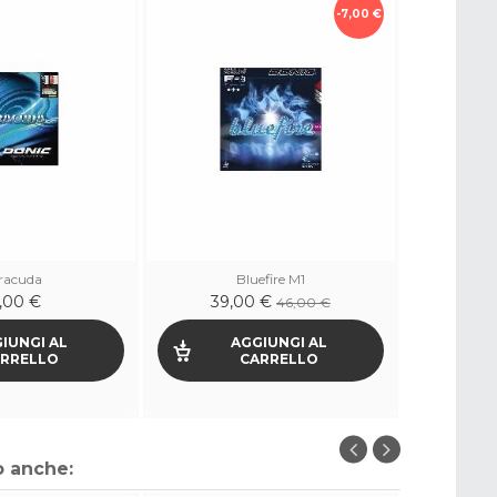
-7,00 €
120 PALL
racuda
Bluefire M1
,00 €
39,00 €
46,00 €
IUNGI AL
AGGIUNGI AL
RRELLO
CARRELLO
o anche: