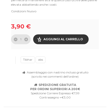
permette di mantenere alta la qualità costruttiva delle palline
elevata abbattendo anche i costi.
Condizioni
Nuovo
3,90 €
AGGIUNGI AL CARRELLO
Tibhar
abs
Assemblaggio con nastrino incluso gratuito
(scrivilo nei commenti dell'ordine)
SPEDIZIONE GRATUITA
PER ORDINI SUPERIORI A 200€
Spedizione Corriere Espresso €7,99
Contrassegno +€3,00