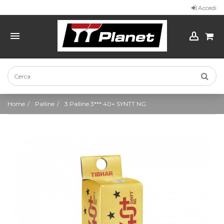
Accedi
Home
Palline
3 Palline 3*** 40+ SYNTT NG