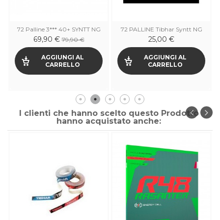
72 Palline 3*** 40+ SYNTT NG
72 PALLINE Tibhar Syntt NG
72 1 star
69,90 €
25,00 €
79,90 €
AGGIUNGI AL
AGGIUNGI AL
CARRELLO
CARRELLO
I clienti che hanno scelto questo Prodotto
hanno acquistato anche: