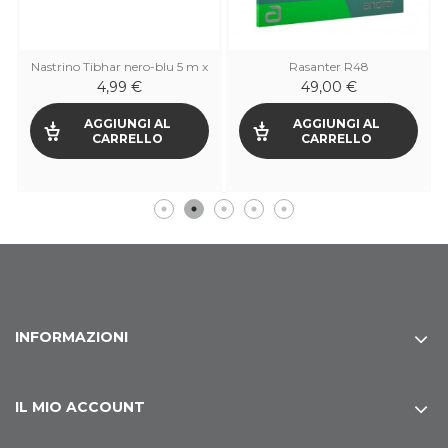
Nastrino Tibhar nero-blu 5 m x
Rasanter R48
12 mm
4,99 €
49,00 €
AGGIUNGI AL
AGGIUNGI AL
CARRELLO
CARRELLO
INFORMAZIONI
IL MIO ACCOUNT