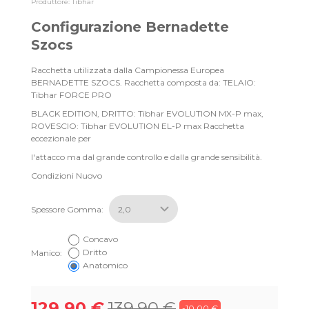
Produttore:
Tibhar
Configurazione Bernadette
Szocs
Racchetta utilizzata dalla Campionessa Europea
BERNADETTE SZOCS. Racchetta composta da: TELAIO:
Tibhar FORCE PRO
BLACK EDITION, DRITTO: Tibhar EVOLUTION MX-P max,
ROVESCIO: Tibhar EVOLUTION EL-P max Racchetta
eccezionale per
l'attacco ma dal grande controllo e dalla grande sensibilità.
Condizioni
Nuovo
Spessore Gomma:
Concavo
Dritto
Manico:
Anatomico
129,90 €
139,90 €
-10,00 €