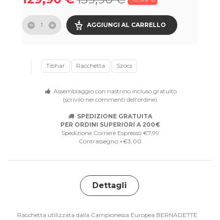
AGGIUNGI AL CARRELLO
Tibhar
Racchetta
Szocs
Assemblaggio con nastrino incluso gratuito
(scrivilo nei commenti dell'ordine)
SPEDIZIONE GRATUITA
PER ORDINI SUPERIORI A 200€
Spedizione Corriere Espresso €7,99
Contrassegno +€3,00
Dettagli
Racchetta utilizzata dalla Campionessa Europea BERNADETTE