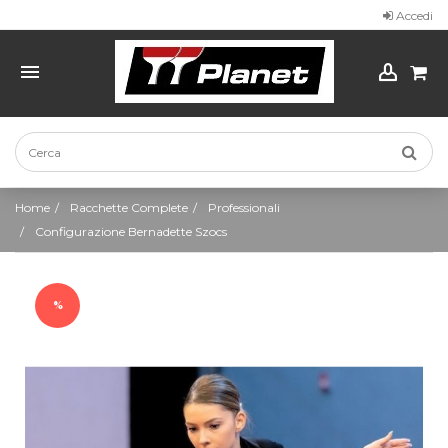
Accedi
Home
Racchette Complete
Professionali
Configurazione Bernadette Szocs
%