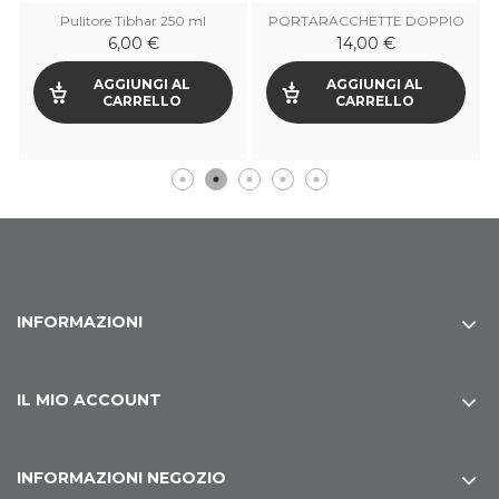
Pulitore Tibhar 250 ml
PORTARACCHETTE DOPPIO
TIBHAR
6,00 €
14,00 €
AGGIUNGI AL
AGGIUNGI AL
CARRELLO
CARRELLO
INFORMAZIONI
IL MIO ACCOUNT
INFORMAZIONI NEGOZIO