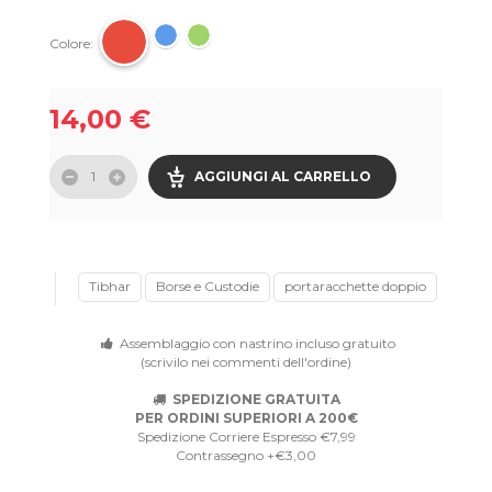
Colore:
14,00 €
AGGIUNGI AL CARRELLO
Tibhar
Borse e Custodie
portaracchette doppio
Assemblaggio con nastrino incluso gratuito
(scrivilo nei commenti dell'ordine)
SPEDIZIONE GRATUITA
PER ORDINI SUPERIORI A 200€
Spedizione Corriere Espresso €7,99
Contrassegno +€3,00