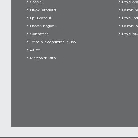
Speciali
I miei ord
Nuovi prodotti
Le mie no
I più venduti
I miei ind
I nostri negozi
Le mie i
Contattaci
I miei bu
Termini e condizioni d'uso
Aiuto
Mappa del sito