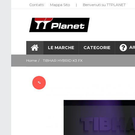
Contatti
Mappa Sito
|
Benvenuti su TTPLANET
AI
LE MARCHE
CATEGORIE
Home
TIBHAR HYBRID K3 FX
%