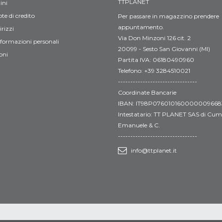
TTPLANET
ini
te di credito
Per passare in magazzino prendere
appuntamento.
irizzi
Via Don Minzoni 126 cit. 2
nformazioni personali
20099 - Sesto San Giovanni (MI)
oni
Partita IVA: 06180490960
Telefono: +39 3284510021
--------------------------------
Coordinate Bancarie
IBAN: IT98P076010160000009668
Intestatario: TT PLANET SAS di Cumi
Emanuele & C.
--------------------------------
info@ttplanet.it