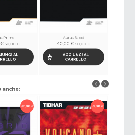
s Prime
Aurus Select
 €
40,00 €
50,00 €
50,00 €
IUNGI AL
AGGIUNGI AL
RRELLO
CARRELLO
o anche:
-17,00 €
-8,00 €