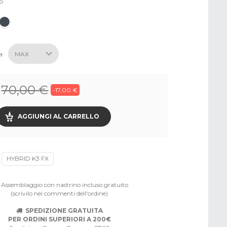
o
a:
70,00 €
-17,00 €
AGGIUNGI AL CARRELLO
HYBRID K3 FX
Assemblaggio con nastrino incluso gratuito
(scrivilo nei commenti dell'ordine)
SPEDIZIONE GRATUITA
PER ORDINI SUPERIORI A 200€