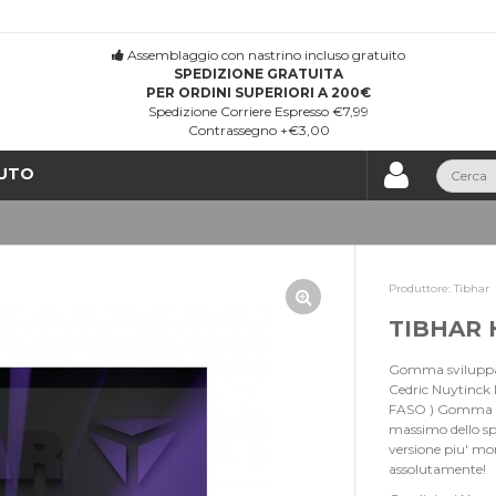
Assemblaggio con nastrino incluso gratuito
SPEDIZIONE GRATUITA
PER ORDINI SUPERIORI A 200€
Spedizione Corriere Espresso €7,99
Contrassegno +€3,00
UTO
Produttore:
Tibhar
TIBHAR 
Gomma sviluppat
Cedric Nuytinck D
FASO ) Gomma ib
massimo dello spi
versione piu' mo
assolutamente!