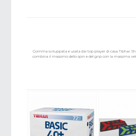
Gomma sviluppata e usata dai top player di casa Tibhar Sha
combina il massimo dello spin e del grip con la massima vel