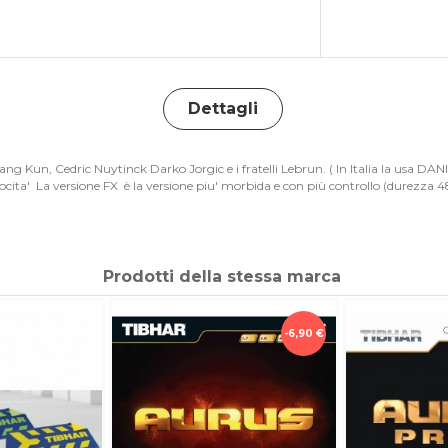
Dettagli
ng Kun, Cedric Nuytinck Darko Jorgic e i fratelli Lebrun. ( In Italia la usa 
ocita' La versione FX è la versione piu' morbida e con più controllo (durezza 
Prodotti della stessa marca
-6,90 €