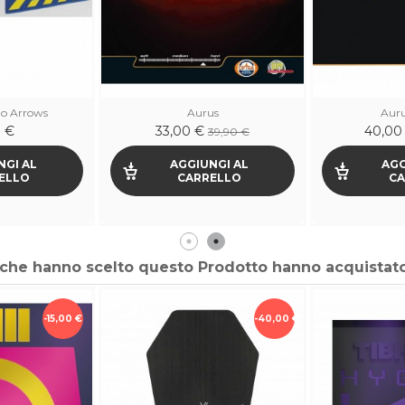
o Arrows
Aurus
Auru
0 €
33,00 €
40,00
39,90 €
NGI AL
AGGIUNGI AL
AGG
ELLO
CARRELLO
CA
ti che hanno scelto questo Prodotto hanno acquistat
-15,00 €
-40,00 €