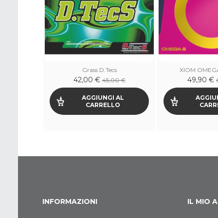
ssic
Grass D.Tecs
XIOM OMEGA
42,00 €
49,90 €
00 €
45,00 €
 AL
AGGIUNGI AL
AGGIU
LO
CARRELLO
CARR
INFORMAZIONI
IL MIO