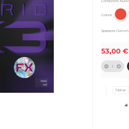
Condizioni
Nuov
Colore:
Spessore Gomm
53,00 €
Tibhar