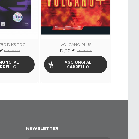
YBRID K3 PRO
VOLCANO PLUS
 €
12,00 €
70,00 €
20,00 €
IUNGI AL
AGGIUNGI AL
RRELLO
CARRELLO
NEWSLETTER