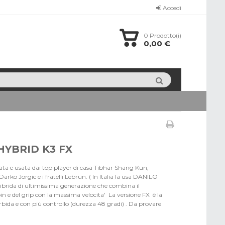
Accedi
0
Prodotto(i)
0,00 €
HYBRID K3 FX
a e usata dai top player di casa Tibhar Shang Kun,
arko Jorgic e i fratelli Lebrun. ( In Italia la usa DANILO
rida di ultimissima generazione che combina il
n e del grip con la massima velocita' La versione FX è la
rbida e con più controllo (durezza 48 gradi) . Da provare