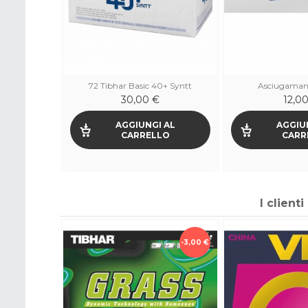
ntt NG 72 1
72 Tibhar Basic 40+ Syntt
Asciugaman
30,00 €
12,0
 AL
AGGIUNGI AL
AGGIU
LO
CARRELLO
CARR
I clien
-7,00 €
-3,00 €