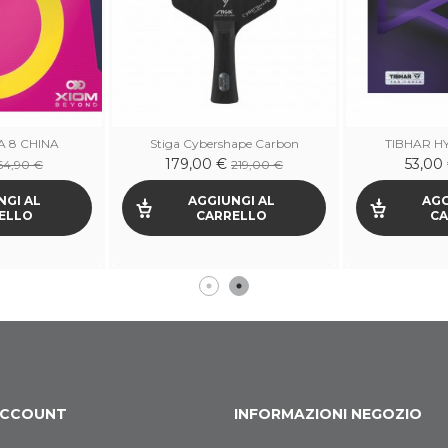
 8 CHINA
Stiga Cybershape Carbon
TIBHAR H
179,00 €
53,00
64,90 €
219,00 €
NGI AL
AGGIUNGI AL
AGG
ELLO
CARRELLO
CA
 ACCOUNT
INFORMAZIONI NEGOZIO