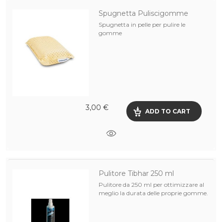
Spugnetta Puliscigomme
Spugnetta in pelle per pulire le
gomme
3,00 €
ADD TO CART
Pulitore Tibhar 250 ml
Pulitore da 250 ml per ottimizzare al
meglio la durata delle proprie gomme.