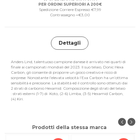
PER ORDINI SUPERIORI A 200€
Spedizione Corriere Espresso €7,99
Contrassegno +€3,00
Dettagli
Anders Lind, talentuoso campione danese è arrivato nei quarti di
finale ai campionati mondiali del 2023. Il suo telaio, Donic Hexa
Carbon, gli consente di proporre un gioco creativo e ricco di
sorprese. Nonostante l’elevata velocità l’Exa Carbon ha un’ottima
sensibilità e precisione. La stabilità ed il controllo sono ottenuti dai
2 strati di carbonio Hexamid. Composizione degli strati del telaio
: strati esterni (1-7) di Koto, (2-6) Limba, (3-5) Hexamid Carbon,
(4) Kiri.
Prodotti della stessa marca