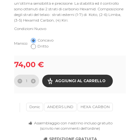
un’ottima sensibilità e precisione. La stabilità ed il controllo
sono ottenuti dai 2 strati di carbonio Hexamid. Composizione
degli strati del telaio : strati esterni (1-7) di Koto, (2-6) Limba,
(3-5) Hexamid Carbon, (4) Kiri.
Condizioni
Nuovo
Concavo
Manico:
Dritto
74,00 €
AGGIUNGI AL CARRELLO
Donic
ANDERS LIND
HEXA CARBON
Assemblaggio con nastrino incluso gratuito
(scrivilo nei commenti dell'ordine)
SPEDIZIONE GRATUITA