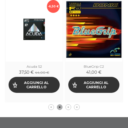
-6,50 €
Acuda S2
BlueGrip C2
37,50 €
41,00 €
44,00 €
AGGIUNGI AL
AGGIUNGI AL
CARRELLO
CARRELLO