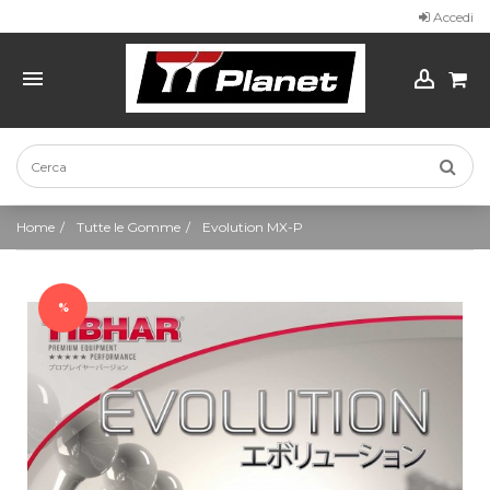
Accedi
Home
Tutte le Gomme
Evolution MX-P
%