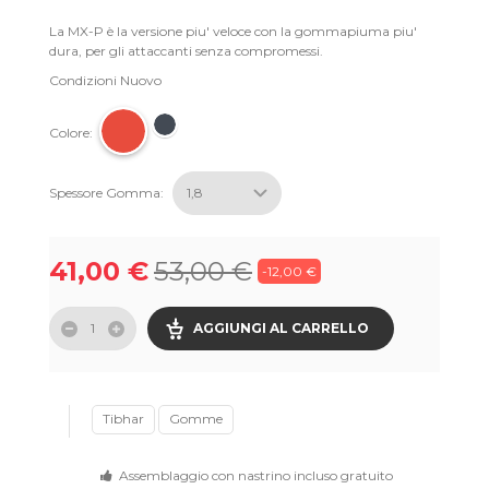
La MX-P è la versione piu' veloce con la gommapiuma piu'
dura, per gli attaccanti senza compromessi.
Condizioni
Nuovo
Colore:
Spessore Gomma:
41,00 €
53,00 €
-12,00 €
AGGIUNGI AL CARRELLO
Tibhar
Gomme
Assemblaggio con nastrino incluso gratuito