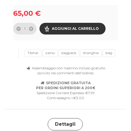
65,00 €
AGGIUNGI AL CARRELLO
Tibhar
zaino
bagpack
shanghai
bag
Assemblaggio con nastrino incluso gratuito
(scrivilo nei commenti dell'ordine)
SPEDIZIONE GRATUITA
PER ORDINI SUPERIORI A 200€
Spedizione Corriere Espresso €7,99
Contrassegno +€3,00
Dettagli