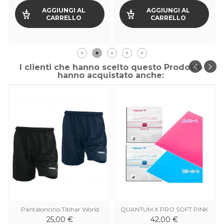
AGGIUNGI AL
AGGIUNGI AL
CARRELLO
CARRELLO
I clienti che hanno scelto questo Prodotto
hanno acquistato anche:
Pantaloncino Tibhar World
QUANTUM X PRO SOFT PINK
& BLUE
25,00 €
42,00 €