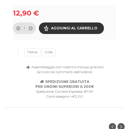
12,90 €
AGGIUNGI AL CARRELLO
Tibhar
Colle
Assemblaggio con nastrino incluso gratuito
(scrivilo nei commenti dell'ordine)
SPEDIZIONE GRATUITA
PER ORDINI SUPERIORI A 200€
Spedizione Corriere Espresso €7,99
Contrassegno +€3,00