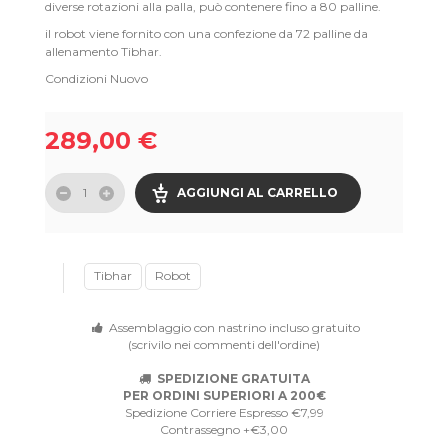
diverse rotazioni alla palla, può contenere fino a 80 palline.
il robot viene fornito con una confezione da 72 palline da
allenamento Tibhar.
Condizioni
Nuovo
289,00 €
AGGIUNGI AL CARRELLO
Tibhar
Robot
Assemblaggio con nastrino incluso gratuito
(scrivilo nei commenti dell'ordine)
SPEDIZIONE GRATUITA
PER ORDINI SUPERIORI A 200€
Spedizione Corriere Espresso €7,99
Contrassegno +€3,00