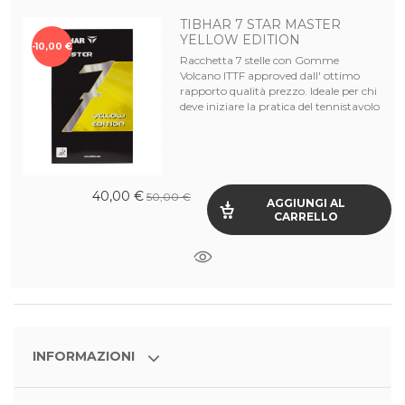
TIBHAR 7 STAR MASTER
YELLOW EDITION
-10,00 €
Racchetta 7 stelle con Gomme
Volcano ITTF approved dall' ottimo
rapporto qualità prezzo. Ideale per chi
deve iniziare la pratica del tennistavolo
40,00 €
50,00 €
AGGIUNGI AL
CARRELLO
INFORMAZIONI