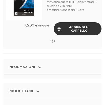
mm omologata ITTF. Telaio 7 strati , 5
di legno e 2 in fibre
sintetiche.Condizioni Nuovo
65,00 €
95,00 €
AGGIUNGI AL
CARRELLO
INFORMAZIONI
PRODUTTORI