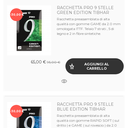
RACCHETTA PRO 9 STELLE
GREEN EDITION TIBHAR
-30,00 €
Racchetta preassemblata di alta
qualità con gomme GAME da 2.0 mm
omologata ITTF. Telaio 7 strati , 5 di
legno e 2 in fibre sintetiche.
65,00 €
95,00 €
AGGIUNGI AL
CARRELLO
RACCHETTA PRO 9 STELLE
BLUE EDITION TIBHAR
-30,00 €
Racchetta preassemblata di alta
qualità con gomme RAPID SOFT ( sul
dritto ) e GAME ( sul rovescio ) da 2.0