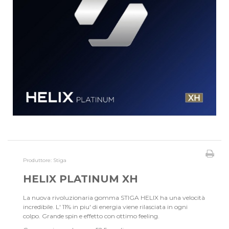
Produttore:
Stiga
HELIX PLATINUM XH
La nuova rivoluzionaria gomma STIGA HELIX ha una velocità
incredibile. L' 11% in piu' di energia viene rilasciata in ogni
colpo. Grande spin e effetto con ottimo feeling.