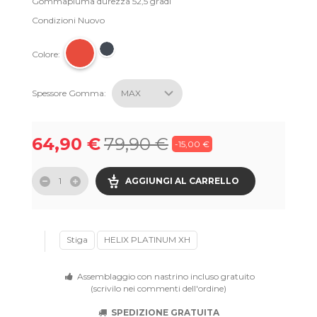
Gommapiuma durezza 52,5 gradi
Condizioni
Nuovo
Colore:
Spessore Gomma:
64,90 €
79,90 €
-15,00 €
AGGIUNGI AL CARRELLO
Stiga
HELIX PLATINUM XH
Assemblaggio con nastrino incluso gratuito
(scrivilo nei commenti dell'ordine)
SPEDIZIONE GRATUITA