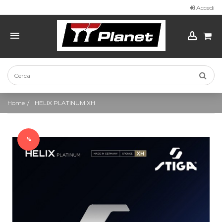
Accedi
Home
HELIX PLATINUM XH
%